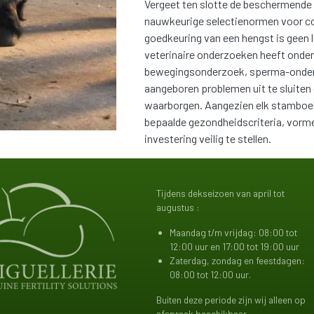
Vergeet ten slotte de beschermende r
nauwkeurige selectienormen voor co
goedkeuring van een hengst is geen lo
veterinaire onderzoeken heeft onde
bewegingsonderzoek, sperma-onderzo
aangeboren problemen uit te sluiten 
waarborgen. Aangezien elk stamboek 
bepaalde gezondheidscriteria, vorm
investering veilig te stellen.
ing
Tijdens dekseizoen van april tot
augustus :
Maandag t/m vrijdag: 08:00 tot
12:00 uur en 17:00 tot 19:00 uur
Zaterdag, zondag en feestdagen:
08:00 tot 12:00 uur.
Buiten deze periode zijn wij alleen op
afspraak beschikbaar.