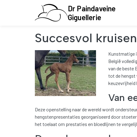
Overslaan en naar de inhoud gaan
Dr Paindaveine
Giguellerie
Succesvol kruisen
Afbeelding
Kunstmatige i
België volled
van de beste 
tot de hengst
keuzevrijheid 
Van ee
Deze openstelling naar de wereld wordt ondersteun
hengstenpresentaties georganiseerd door stoeteri
het toelaat om prestaties en bloedlijnen te vergel