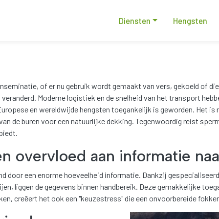
Main navigatio
Diensten
Hengsten
nseminatie, of er nu gebruik wordt gemaakt van vers, gekoeld of die
ig veranderd. Moderne logistiek en de snelheid van het transport he
Europese en wereldwijde hengsten toegankelijk is geworden. Het is n
 van de buren voor een natuurlijke dekking. Tegenwoordig reist spe
biedt.
n overvloed aan informatie naar
d door een enorme hoeveelheid informatie. Dankzij gespecialiseerde 
jen, liggen de gegevens binnen handbereik. Deze gemakkelijke toeg
ijken, creëert het ook een "keuzestress" die een onvoorbereide fokk
Afbeelding