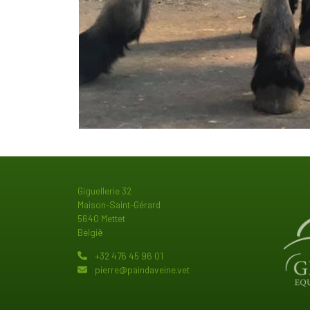
Afbeeld
Giguellerie 32
Maison-Saint-Gérard
5640 Mettet
België
+32 476 45 96 01
pierre@paindaveine.vet