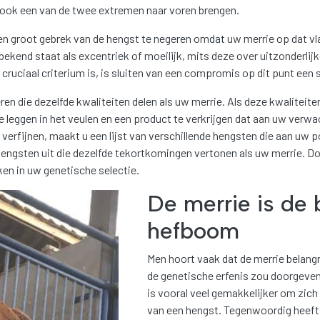
an ook een van de twee extremen naar voren brengen.
een groot gebrek van de hengst te negeren omdat uw merrie op dat vla
kend staat als excentriek of moeilijk, mits deze over uitzonderlijk
cruciaal criterium is, is sluiten van een compromis op dit punt een 
n die dezelfde kwaliteiten delen als uw merrie. Als deze kwaliteite
 leggen in het veulen en een product te verkrijgen dat aan uw verw
verfijnen, maakt u een lijst van verschillende hengsten die aan uw po
hengsten uit die dezelfde tekortkomingen vertonen als uw merrie. Doo
eken in uw genetische selectie.
De merrie is de 
hefboom
Men hoort vaak dat de merrie belangr
de genetische erfenis zou doorgeven.
is vooral veel gemakkelijker om zich 
van een hengst. Tegenwoordig heeft 