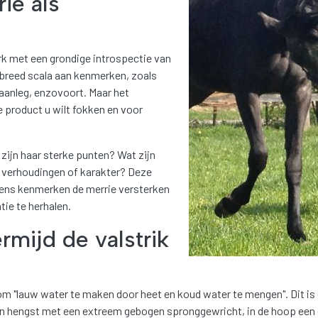
ie als
rk met een grondige introspectie van
breed scala aan kenmerken, zoals
aanleg, enzovoort. Maar het
e product u wilt fokken en voor
 zijn haar sterke punten? Wat zijn
 verhoudingen of karakter? Deze
iens kenmerken de merrie versterken
ie te herhalen.
ermijd de valstrik
 om "lauw water te maken door heet en koud water te mengen". Dit is
een hengst met een extreem gebogen spronggewricht, in de hoop een 