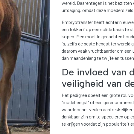
wereld. Daarentegen is het bezitten 
uitdaging, omdat deze moeders zeldz
Embryotransfer heeft echter nieuwe
een fokkerij op een solide basis te s
kopen. Men moet in gedachten houde
is, zelfs de beste hengst ter wereld 
daarom vaak vruchtbaarder om een ui
dan maandenlang te twijfelen tussen
De invloed van 
veiligheid van 
Het pedigree speelt een grote rol, v
"modehengst" of een gerenommeerde 
waardoor het veulen aantrekkelijker w
dankbaar zijn om te speculeren op 
te krijgen voordat zijn populariteit 