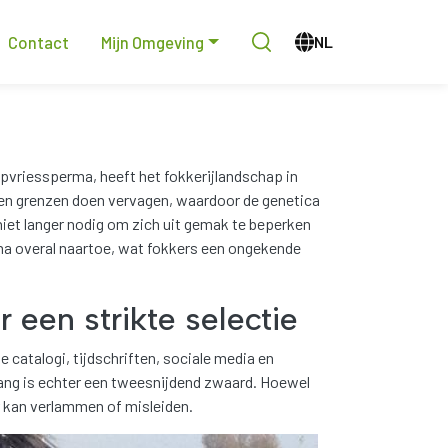
n
Contact
Mijn Omgeving
Nederlands
pvriessperma, heeft het fokkerijlandschap in
bben grenzen doen vervagen, waardoor de genetica
iet langer nodig om zich uit gemak te beperken
rma overal naartoe, wat fokkers een ongekende
 een strikte selectie
catalogi, tijdschriften, sociale media en
ang is echter een tweesnijdend zwaard. Hoewel
er kan verlammen of misleiden.