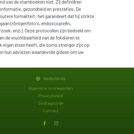
ol van de stamboeken niet. Zij definiëren
nformatie, gezondheid en prestaties. De
utere formaliteit: het garandeert dat hij strikte
rgaan (röntgenfoto's, endoscopieën,
ek, enz.). Deze protocollen zijn bedoeld om
en de vruchtbaarheid van de fokdieren te
eigen eisen heeft, die soms strenger zijn op
en hun adviezen waardevolle gidsen om uw
Nederlands
PIED DE PAGE
Algemene voorwaarden
Privacybeleid
Gedragscode
Contact