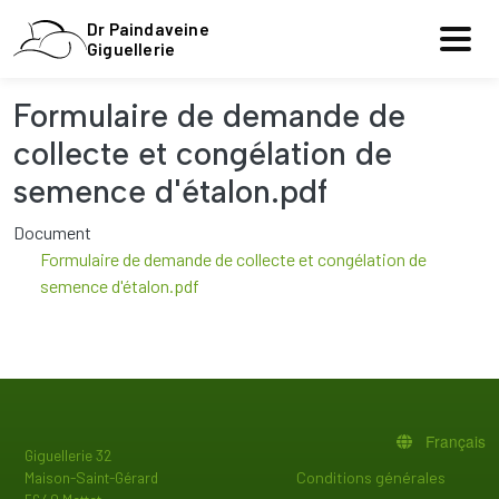
Aller au contenu principal
Dr Paindaveine
Giguellerie
Formulaire de demande de
collecte et congélation de
semence d'étalon.pdf
Document
Formulaire de demande de collecte et congélation de
semence d'étalon.pdf
Français
Giguellerie 32
PIED DE PAGE
Conditions générales
Maison-Saint-Gérard