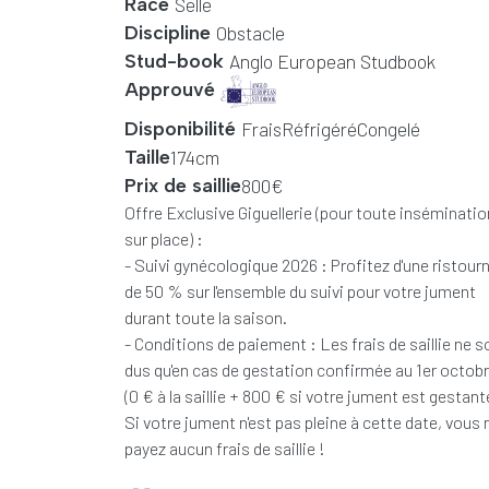
Race
Selle
Discipline
Obstacle
Nom complet
Stud-book
Anglo European Studbook
logo
Approuvé
Disponibilité
Frais
Réfrigéré
Congelé
Taille
174cm
Prix de saillie
800€
Offre spéciale
Offre Exclusive Giguellerie (pour toute inséminatio
sur place) :
- Suivi gynécologique 2026 : Profitez d'une ristour
de 50 % sur l'ensemble du suivi pour votre jument
durant toute la saison.
- Conditions de paiement : Les frais de saillie ne s
dus qu'en cas de gestation confirmée au 1er octob
(0 € à la saillie + 800 € si votre jument est gestant
Si votre jument n'est pas pleine à cette date, vous 
payez aucun frais de saillie !