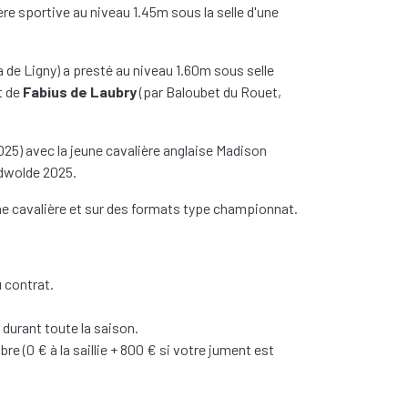
ère sportive au niveau 1.45m sous la selle d'une
de Ligny) a presté au niveau 1.60m sous selle
t de
Fabius de Laubry
(par Baloubet du Rouet,
025) avec la jeune cavalière anglaise Madison
idwolde 2025.
jeune cavalière et sur des formats type championnat.
u contrat.
 durant toute la saison.
re (0 € à la saillie + 800 € si votre jument est