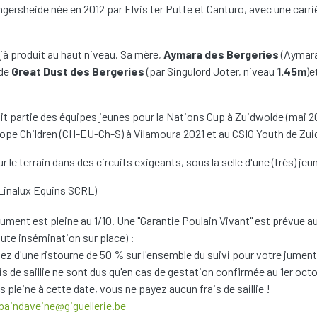
gersheide née en 2012 par Elvis ter Putte et Canturo, avec une carri
jà produit au haut niveau. Sa mère,
Aymara des Bergeries
(Aymara 
 de
Great Dust des Bergeries
(par Singulord Joter, niveau
1.45m
)e
it partie des équipes jeunes pour la Nations Cup à Zuidwolde (mai 2
ope Children (CH-EU-Ch-S) à Vilamoura 2021 et au CSIO Youth de Zu
r le terrain dans des circuits exigeants, sous la selle d'une (très) 
y Linalux Equins SCRL)
ument est pleine au 1/10. Une "Garantie Poulain Vivant" est prévue a
oute insémination sur place) :
tez d'une ristourne de 50 % sur l'ensemble du suivi pour votre jument
s de saillie ne sont dus qu'en cas de gestation confirmée au 1er octob
s pleine à cette date, vous ne payez aucun frais de saillie !
.paindaveine@giguellerie.be