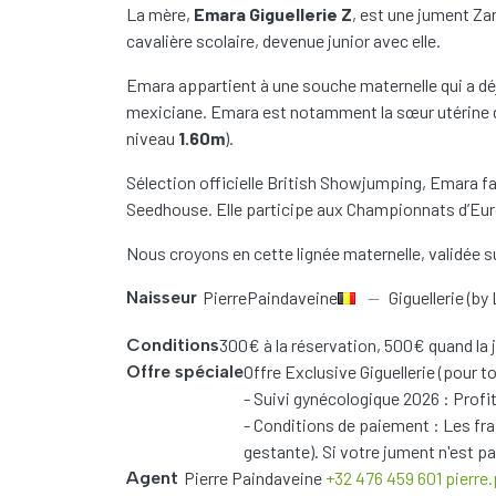
La mère,
Emara Giguellerie Z
, est une jument Zan
cavalière scolaire, devenue junior avec elle.
Emara appartient à une souche maternelle qui a dé
mexiciane. Emara est notamment la sœur utérine
niveau
1.60m
).
Sélection officielle British Showjumping, Emara fa
Seedhouse. Elle participe aux Championnats d’Eur
Nous croyons en cette lignée maternelle, validée su
Naisseur
Pierre
Paindaveine
Giguellerie (b
Conditions
300€ à la réservation, 500€ quand la j
Offre spéciale
Offre Exclusive Giguellerie (pour t
- Suivi gynécologique 2026 : Profi
- Conditions de paiement : Les frai
gestante). Si votre jument n'est pa
Agent
Pierre
Paindaveine
+32 476 459 601
pierre