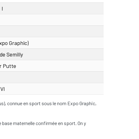
 I
ndparents
xpo Graphic)
de Semilly
r Putte
 VI
ius), connue en sport sous le nom Expo Graphic,
ne base maternelle confirmée en sport. On y