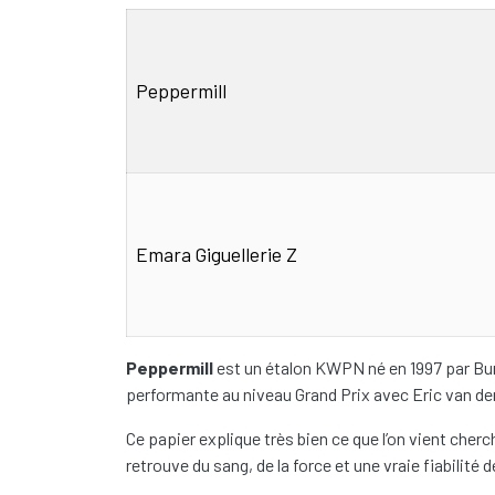
Pédigrée
parents
Peppermill
Emara Giguellerie Z
Pédigrée (notes)
Peppermill
est un étalon KWPN né en 1997 par Burg
performante au niveau Grand Prix avec Eric van der
Ce papier explique très bien ce que l’on vient cher
retrouve du sang, de la force et une vraie fiabilité