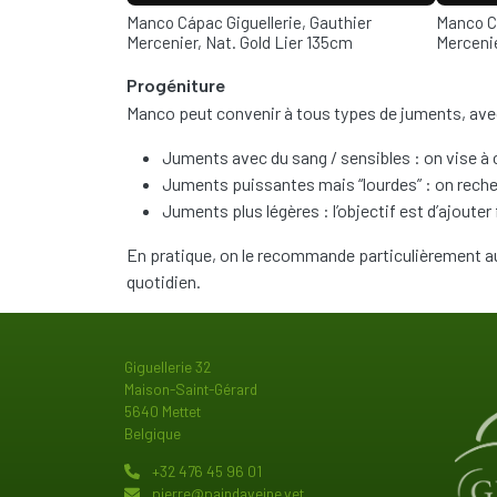
Thumbnail
Thumbn
Manco Cápac Giguellerie, Gauthier
Manco Cá
Mercenier, Nat. Gold Lier 135cm
Mercenie
Progéniture
Manco peut convenir à tous types de juments, avec
Juments avec du sang / sensibles : on vise à co
Juments puissantes mais “lourdes” : on recher
Juments plus légères : l’objectif est d’ajoute
En pratique, on le recommande particulièrement aux
quotidien.
Image
Giguellerie 32
Maison-Saint-Gérard
5640 Mettet
Belgique
+32 476 45 96 01
pierre@paindaveine.vet