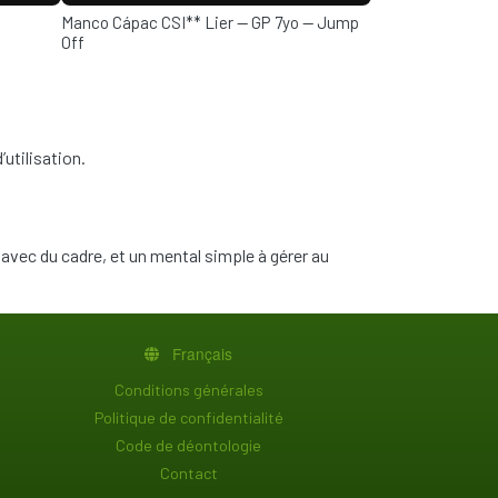
Thumbnail
Manco Cápac CSI** Lier — GP 7yo — Jump
Off
’utilisation.
avec du cadre, et un mental simple à gérer au
Français
PIED DE PAGE
Conditions générales
Politique de confidentialité
Code de déontologie
Contact