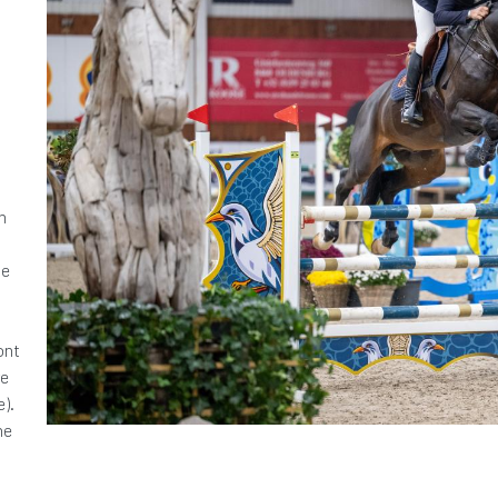
n
ne
ont
re
e).
ne