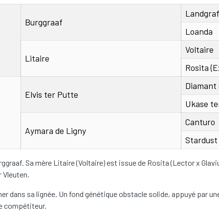
Landgraf
grandparents
great-gra
Burggraaf
Loanda
Voltaire
Litaire
Rosita (E
Diamant 
Elvis ter Putte
Ukase te
Canturo
Aymara de Ligny
Stardust
graaf. Sa mère Litaire (Voltaire) est issue de Rosita (Lector x Glav
 Vleuten.
cher dans sa lignée. Un fond génétique obstacle solide, appuyé par u
 de compétiteur.