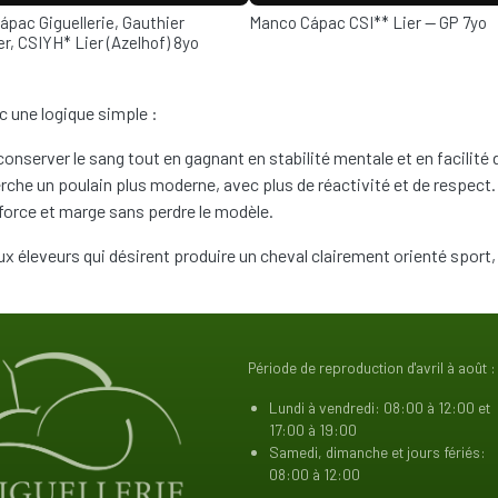
ail
Thumbnail
pac Giguellerie, Gauthier
Manco Cápac CSI** Lier — GP 7yo
r, CSIYH* Lier (Azelhof) 8yo
 une logique simple :
nserver le sang tout en gagnant en stabilité mentale et en facilité d
che un poulain plus moderne, avec plus de réactivité et de respect.
r force et marge sans perdre le modèle.
 éleveurs qui désirent produire un cheval clairement orienté sport, 
Période de reproduction d'avril à août :
Lundi à vendredi: 08:00 à 12:00 et
17:00 à 19:00
Samedi, dimanche et jours fériés:
08:00 à 12:00