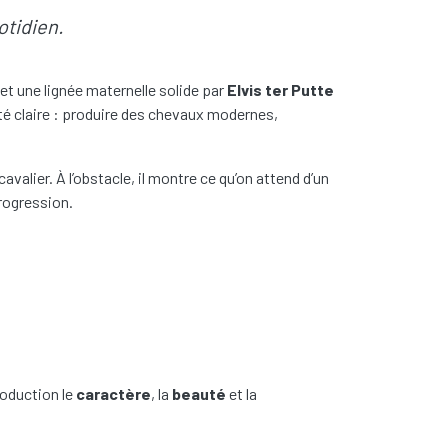
otidien.
et une lignée maternelle solide par
Elvis ter Putte
ité claire : produire des chevaux modernes,
 cavalier. À l’obstacle, il montre ce qu’on attend d’un
progression.
roduction le
caractère
, la
beauté
et la