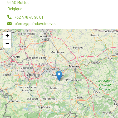
5640 Mettet
Belgique
+32 476 45 96 01
pierre@paindaveine.vet
+
−