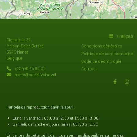
Français
Giguellerie 32
PIED DE PAGE
Conditions générales
Maison-Saint-Gérard
5640 Mettet
Politique de confidentialité
Belgique
Code de déontologie
+32 476 45 96 01
Contact
pierre@paindaveine.vet
Période de reproduction d'avril à août :
Lundi à vendredi: 08:00 à 12:00 et 17:00 à 19:00
Samedi, dimanche et jours fériés: 08:00 à 12:00
En dehors de cette période, nous sommes disponibles sur rendez-