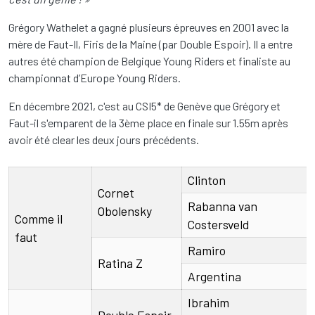
Grégory Wathelet a gagné plusieurs épreuves en 2001 avec la
mère de Faut-Il, Firis de la Maine (par Double Espoir). Il a entre
autres été champion de Belgique Young Riders et finaliste au
championnat d’Europe Young Riders.
En décembre 2021, c'est au CSI5* de Genève que Grégory et
Faut-il s'emparent de la 3ème place en finale sur 1.55m après
avoir été clear les deux jours précédents.
Abstammung
Clinton
parents
grandparents
great-grandparents
Cornet
Rabanna van
Obolensky
Comme il
Costersveld
faut
Ramiro
Ratina Z
Argentina
Ibrahim