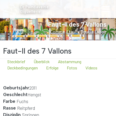
Direkt zum Inhalt
Bild
Dr Paindaveine
Giguellerie
Faut-Il des 7 Vallons
Comme il faut x Double Espoir
Faut-Il des 7 Vallons
Navigation page cheval
Steckbrief
Überblick
Abstammung
Deckbedingungen
Erfolge
Fotos
Videos
Geburtsjahr
2011
Geschlecht
Hengst
Farbe
Fuchs
Rasse
Reitpferd
Disziplin
Springen