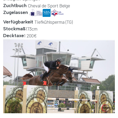
Nom complet
Zuchtbuch
Cheval de Sport Belge
logo
logo
logo
Zugelassen
Verfügbarkeit
Tiefkühlsperma (TG)
Stockmaß
173cm
Decktaxe
1 200€
Media Cover
Bild