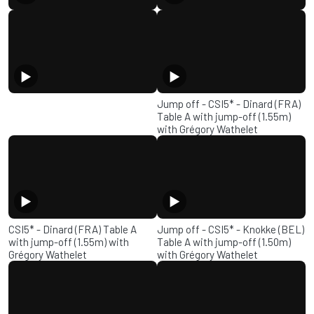
Thumbnail
Jump off - CSI5* - Dinard (FRA)
Table A with jump-off (1.55m)
with Grégory Wathelet
Thumbnail
Thumbnail
CSI5* - Dinard (FRA) Table A
Jump off - CSI5* - Knokke (BEL)
with jump-off (1.55m) with
Table A with jump-off (1.50m)
Grégory Wathelet
with Grégory Wathelet