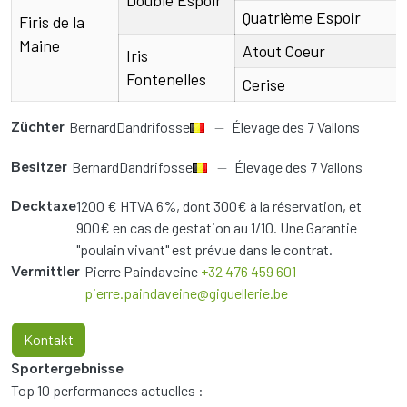
Double Espoir
Quatrième Espoir
Firis de la
Maine
Atout Coeur
Iris
Fontenelles
Cerise
Züchter
Bernard
Dandrifosse
Élevage des 7 Vallons
Besitzer
Bernard
Dandrifosse
Élevage des 7 Vallons
Decktaxe
1200 € HTVA 6%, dont 300€ à la réservation, et
900€ en cas de gestation au 1/10. Une Garantie
"poulain vivant" est prévue dans le contrat.
Vermittler
Pierre
Paindaveine
+32 476 459 601
pierre.paindaveine@giguellerie.be
Kontakt
Sportergebnisse
Top 10 performances actuelles :